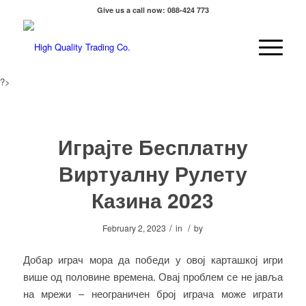
Give us a call now: 088-424 773
?>
Играјте Бесплатну
Виртуалну Рулету
Казина 2023
/
/
February 2, 2023
in
by
Добар играч мора да победи у овој карташкој игри
више од половине времена. Овај проблем се не јавља
на мрежи – неограничен број играча може играти