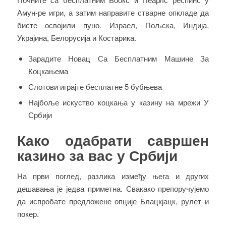
Амун-ре игри, а затим направите стварне опкладе да
бисте освојили пуно. Израел, Пољска, Индија,
Украјина, Белорусија и Костарика.
Зарадите Новац Са Бесплатним Машине За
Коцкањема
Слотови играјте бесплатне 5 бубњева
Најбоље искуство коцкања у казину на мрежи У
Србији
Како одабрати савршен
казино за вас у Србији
На први поглед, разлика између њега и других
дешавања је једва приметна. Свакако препоручујемо
да испробате предложене опције Блацкјацк, рулет и
покер.