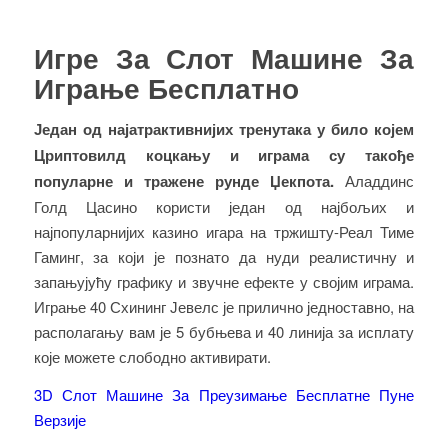
Игре За Слот Машине За
Играње Бесплатно
Један од најатрактивнијих тренутака у било којем
Цриптовилд коцкању и играма су такође
популарне и тражене рунде Џекпота.
Аладдинс
Голд Цасино користи један од најбољих и
најпопуларнијих казино игара на тржишту-Реал Тиме
Гаминг, за који је познато да нуди реалистичну и
запањујућу графику и звучне ефекте у својим играма.
Играње 40 Схининг Јевелс је прилично једноставно, на
располагању вам је 5 бубњева и 40 линија за исплату
које можете слободно активирати.
3D Слот Машине За Преузимање Бесплатне Пуне
Верзије