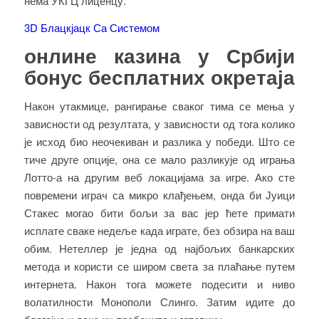
нема УКГЦ лиценцу.
3D Блацкјацк Са Системом
онлине казина у Србији
бонус бесплатних окретаја
Након утакмице, рангирање сваког тима се мења у
зависности од резултата, у зависности од тога колико
је исход био неочекиван и разлика у победи. Што се
тиче друге опције, она се мало разликује од играња
Лотто-а на другим веб локацијама за игре. Ако сте
повремени играч са микро клађењем, онда би Јуици
Стакес могао бити бољи за вас јер ћете примати
исплате сваке недеље када играте, без обзира на ваш
обим. Нетеллер је једна од најбољих банкарских
метода и користи се широм света за плаћање путем
интернета. Након тога можете подесити и ниво
волатилности Монополи Слинго. Затим идите до