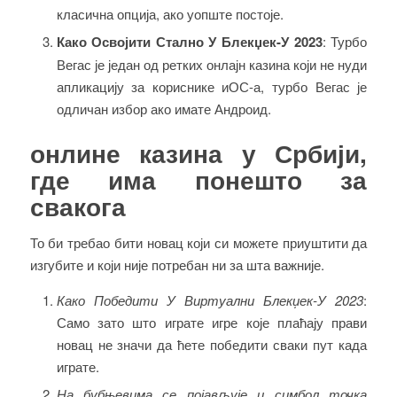
класична опција, ако уопште постоје.
Како Освојити Стално У Блекџек-У 2023
: Турбо
Вегас је један од ретких онлајн казина који не нуди
апликацију за кориснике иОС-а, турбо Вегас је
одличан избор ако имате Андроид.
онлине казина у Србији,
где има понешто за
свакога
То би требао бити новац који си можете приуштити да
изгубите и који није потребан ни за шта важније.
Како Победити У Виртуални Блекџек-У 2023
:
Само зато што играте игре које плаћају прави
новац не значи да ћете победити сваки пут када
играте.
На бубњевима се појављује и симбол точка