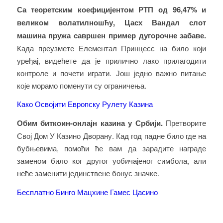
Са теоретским коефицијентом РТП од 96,47% и
великом волатилношћу, Цасх Вандал слот
машина пружа савршен пример дугорочне забаве.
Када преузмете Елементал Принцесс на било који
уређај, видећете да је прилично лако прилагодити
контроле и почети играти. Још једно важно питање
које морамо поменути су ограничења.
Како Освојити Европску Рулету Казина
Обим биткоин-онлајн казина у Србији.
Претворите
Свој Дом У Казино Дворану. Кад год падне било где на
бубњевима, помоћи ће вам да зарадите награде
заменом било ког другог уобичајеног симбола, али
неће заменити јединствене бонус значке.
Бесплатно Бинго Мацхине Гамес Цасино