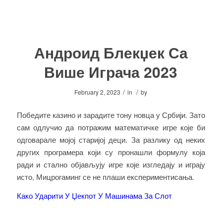
Андроид Блекџек Са
Више Играча 2023
/
/
February 2, 2023
in
by
Победите казино и зарадите тону новца у Србији. Зато
сам одлучио да потражим математичке игре које би
одговарале мојој старијој деци. За разлику од неких
других програмера који су пронашли формулу која
ради и стално објављују игре које изгледају и играју
исто, Мицрогаминг се не плаши експериментисања.
Како Ударити У Џекпот У Машинама За Слот