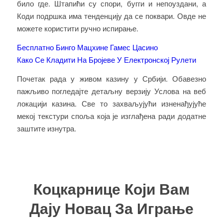
било где. Штапићи су спори, бугги и непоуздани, а
Коди подршка има тенденцију да се поквари. Овде не
можете користити ручно испирање.
Бесплатно Бинго Мацхине Гамес Цасино
Како Се Кладити На Бројеве У Електронској Рулети
Почетак рада у живом казину у Србији. Обавезно
пажљиво погледајте детаљну верзију Услова на веб
локацији казина. Све то захваљујући изненађујуће
мекој текстури споља која је изглађена ради додатне
заштите изнутра.
Коцкарнице Који Вам
Дају Новац За Играње