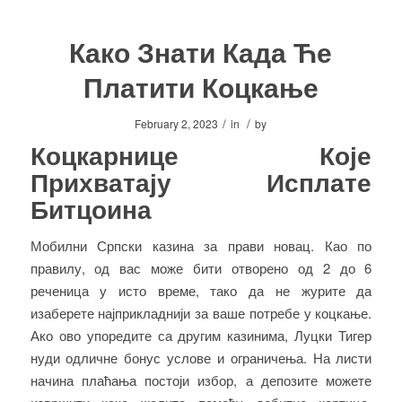
Како Знати Када Ће
Платити Коцкање
/
/
February 2, 2023
in
by
Коцкарнице Које
Прихватају Исплате
Битцоина
Мобилни Српски казина за прави новац. Као по
правилу, од вас може бити отворено од 2 до 6
реченица у исто време, тако да не журите да
изаберете најприкладнији за ваше потребе у коцкање.
Ако ово упоредите са другим казинима, Луцки Тигер
нуди одличне бонус услове и ограничења. На листи
начина плаћања постоји избор, а депозите можете